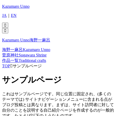
Kazumaro Unno
JA
｜
EN
Kazumaro Unno
海野一麻呂
海野一麻呂
Kazumaro Unno
菅原神社
Sugawara Shrine
作品一覧
Traditional crafts
TOP
サンプルページ
サンプルページ
これはサンプルページです。同じ位置に固定され、(多くの
テーマでは) サイトナビゲーションメニューに含まれる点が
ブログ投稿とは異なります。まずは、サイト訪問者に対して
自分のことを説明する自己紹介ページを作成するのが一般的
です。たとえば以下のようなものです。